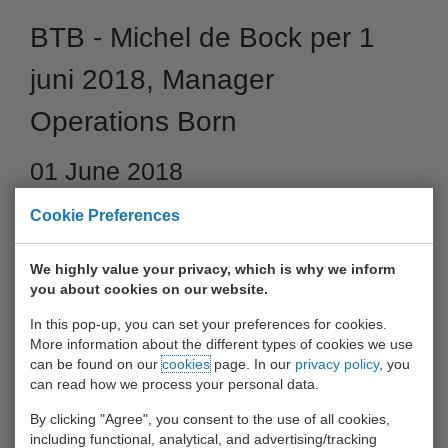
BTB - Michel de Bock per 1
juni 2018, Manager
Operations Born
01 June 2018
Cookie Preferences
We highly value your privacy, which is why we inform
you about cookies on our website.
In this pop-up, you can set your preferences for cookies.
More information about the different types of cookies we use
can be found on our
cookies
page. In our
privacy policy
, you
can read how we process your personal data.
By clicking "Agree", you consent to the use of all cookies,
Geachte relatie, We zijn blij u mede te delen dat met ingang
including functional, analytical, and advertising/tracking