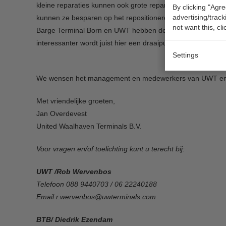
kleine reparaties kunnen ook grote reparaties uitgevoerd w
By clicking "Agre
advertising/trac
kunnen ze besparen op het repositioneren van containers.
not want this, cl
Barge Terminal Born en UWT hebben de overtuiging dat hierm
interessanter wordt juist hier een draaipunt te creëren. He
Settings
We wensen het management en medewerkers van UWT en BTB v
Met vriendelijke groeten,
Jan Overdevest
United Waalhaven Terminals B.V.
Voor vragen en/of toelichting kunt u terecht bij:
UWT /Rob Wervenbos
Telefoon 088 9440703 / 06 22240188
Email r.wervenbos@uwterminals.com
BTB/ Diedrik Ezendam