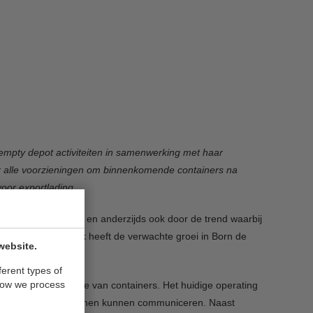
empty depot activiteiten in samenwerking met haar
r alle voorzieningen om binnenkomende containers na
voor exportlading.
aag vanuit de markt en anderzijds ook door de trend waarbij
hun containers. Ook heeft de verwachte groei in Born de
website.
ferent types of
how we process
leaning en reparatie van containers. Het huidige operating
 de gebruikelijke lijnen kunnen communiceren. Naast