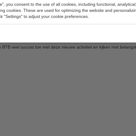
orden tegen de in Rotterdam gebruikelijke condities. Hiermee wordt een
e", you consent to the use of all cookies, including functional, analytical
king cookies. These are used for optimizing the website and personalizin
ick "Settings" to adjust your cookie preferences.
ee de dienstverlening in Born een belangrijke impuls krijgt waardoor 
t resultaat zal ook zijn dat minder containers leeg aan- en afgevoerd h
eel succes toe met deze nieuwe activiteit en kijken met belangstell