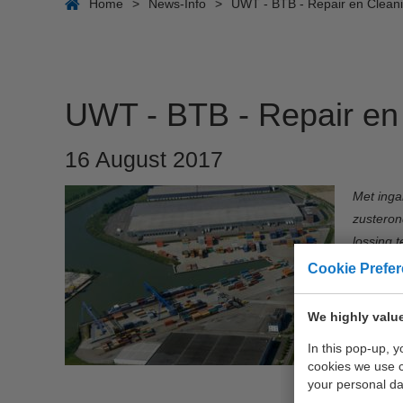
Home
>
News-Info
>
UWT - BTB - Repair en Cleani
UWT - BTB - Repair en 
16 August 2017
Met inga
zusteron
lossing 
Cookie Prefe
De besli
rederije
We highly value
komende 
In this pop-up, 
cookies we use 
UWT heef
your personal da
system v