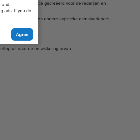
 transparante situatie gecreëerd voor de rederijen en
, and
g ads. If you do
het voor rederijen en andere logistieke dienstverleners
oeven te worden.
Agree
ing uit naar de ontwikkeling ervan.