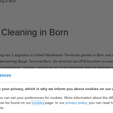
ng in Born
Cleaning in Born
ng van 1 augustus is United Waalhaven Terminals gestart in Born met 
derneming Barge Terminal Born. De terminal van BTB beschikt nu ove
te inspecteren, cleanen, repareren en in de gewenste staat te brengen 
rences
ssing van UWT om in Born te starten is enerzijds ingegeven door de vr
n de inland terminals meer en meer gaan gebruiken als draaipunt voor 
 your privacy, which is why we inform you about cookies on our 
jaren een rol gespeeld om de stap te zetten.
you can set your preferences for cookies. More information about the dif
can be found on our
cookies
page. In our
privacy policy
, you can read 
t een volwaardige bezetting gestationeerd in Born voor de inspectie, c
ta.
an UWT zal ook in Born gebruikt worden zodat de klanten van UWT via