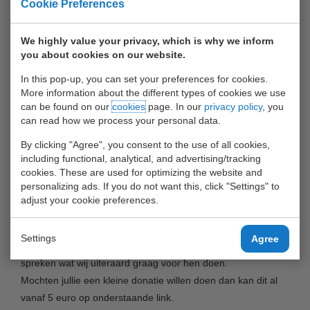
Cookie Preferences
Wil je doneren? Dan kun je je bijdrage overmaken via de link
We highly value your privacy, which is why we inform
van Team UWT, 33.
you about cookies on our website.
De toelichting van Willem Beskers:
In this pop-up, you can set your preferences for cookies.
More information about the different types of cookies we use
can be found on our
cookies
page. In our
privacy policy
, you
Goedemiddag allemaal,
can read how we process your personal data.
Aanstaande vrijdag gaan Jason en ik strijden als team UWT
om de titel Captain of Sales voor de Koninklijke Nederlandse
By clicking "Agree", you consent to the use of all cookies,
including functional, analytical, and advertising/tracking
Redding Maatschappij (KNRM).
cookies. These are used for optimizing the website and
Wij zullen verschillende opdrachten moeten uitvoeren om op
personalizing ads. If you do not want this, click "Settings" to
deze manier geld in te zamelen voor de KNRM. Je moet
adjust your cookie preferences.
hierbij denken aan gedropt worden in de zee of koken in een
restaurant.
Settings
Agree
Natuurlijk vraagt de KNRM ook om onze netwerken aan te
spreken wat wij uiteraard graag voor hen doen.
Mochten jullie een kleine donatie willen doen dan kan dit al
vanaf 5 euro op onderstaande link.