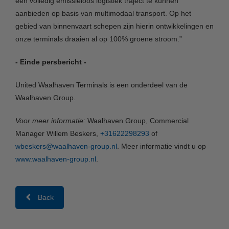
een volledig emissieloos logistiek traject te kunnen
aanbieden op basis van multimodaal transport. Op het
gebied van binnenvaart schepen zijn hierin ontwikkelingen en
onze terminals draaien al op 100% groene stroom.”
- Einde persbericht -
United Waalhaven Terminals is een onderdeel van de
Waalhaven Group.
Voor meer informatie:
Waalhaven Group, Commercial
Manager Willem Beskers,
+31622298293
of
wbeskers@waalhaven-group.nl
. Meer informatie vindt u op
www.waalhaven-group.nl
.
Back