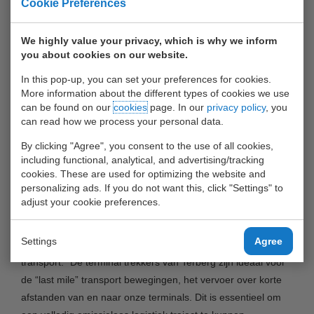
Cookie Preferences
(UWT) en Terberg starten met het testen van de eerste
waterstof terminal trekker in de Rotterdamse haven. De
We highly value your privacy, which is why we inform
concept tractor zal de komende weken worden ingezet op de
you about cookies on our website.
depots van UWT in de Waalhaven om zoveel mogelijk data
te verzamelen in de normale operatie. Terberg heeft voor het
In this pop-up, you can set your preferences for cookies.
More information about the different types of cookies we use
testen de UWT locaties in de Waalhaven gekozen, vanwege
can be found on our
cookies
page. In our
privacy policy
, you
de continue operatie en het in de nabijheid gelegen waterstof
can read how we process your personal data.
tankstation te Rhoon.
By clicking "Agree", you consent to the use of all cookies,
including functional, analytical, and advertising/tracking
United Waalhaven Terminals start met testen van de
cookies. These are used for optimizing the website and
eerste waterstof terminal trekker van Terberg
personalizing ads. If you do not want this, click "Settings" to
adjust your cookie preferences.
Commercieel manager Willem Beskers van de Waalhaven
Groep ziet deze concept tractor van Terberg als een nieuwe
Settings
Agree
stap in de ontwikkeling van emissieloos multimodaal
transport: “De terminal trekkers van Terberg zijn ideaal voor
de “last mile” transport bewegingen, het vervoer over korte
afstanden van en naar onze terminals. Dit is essentieel om