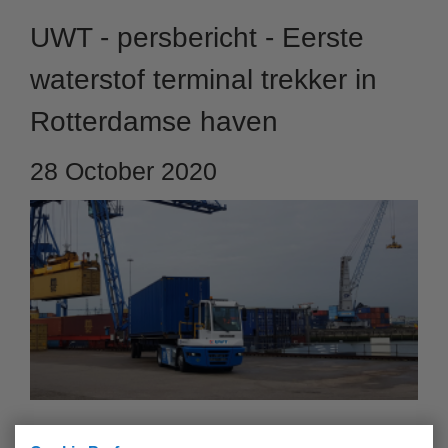
UWT - persbericht - Eerste
waterstof terminal trekker in
Rotterdamse haven
28 October 2020
Rotterdam, 28 Oktober 2020 – United Waalhaven Terminals