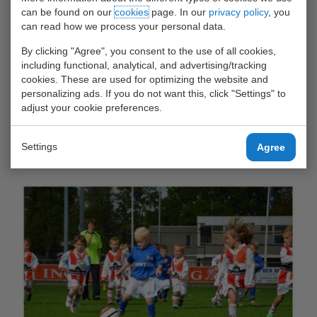
tenue
can be found on our
cookies
page. In our
privacy policy
, you
can read how we process your personal data.
Hierbij de teamfoto per september 2014 en een actiefoto
By clicking "Agree", you consent to the use of all cookies,
van de wedstrijd tegen SVC'08, welke door CWO is
including functional, analytical, and advertising/tracking
gewonnen!
cookies. These are used for optimizing the website and
personalizing ads. If you do not want this, click "Settings" to
adjust your cookie preferences.
United Waalhaven Terminals is trots om dit winnende team te
sponsoren: "Het is fantastisch om deze talentjes zo te zien
genieten en we rekenen erop dat ze nog vaak zullen
Settings
Agree
winnen."