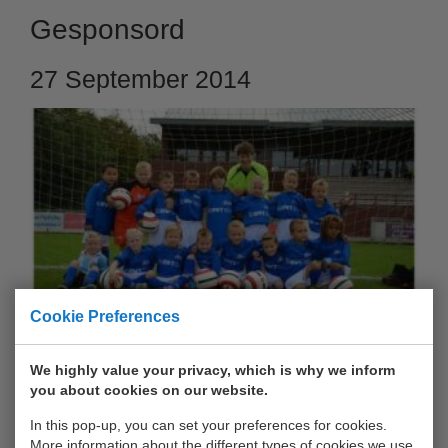
Gesponsord
27 September 2014
Cookie Preferences
De jongste talenten van CWO VoetbalsGoal speelden
afgelopen zaterdag de eerste wedstrijd in hun nieuwe tenue
We highly value your privacy, which is why we inform
you about cookies on our website.
voorzien van het UWT-logo.
In this pop-up, you can set your preferences for cookies.
SEPTEMBER 2014 - CWO VoetbalsGoal - speelt in nieuw
More information about the different types of cookies we use