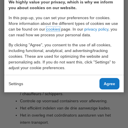
Het controleren en eventueel invoeren van boekingen.
We highly value your privacy, which is why we inform
you about cookies on our website.
Het behandelen van een dagelijkse checklist met
vastgestelde procedures.
In this pop-up, you can set your preferences for cookies.
Met behulp van camera’s de aan- en afvoer van Barge
More information about the different types of cookies we use
can be found on our
cookies
page. In our
privacy policy
, you
verkeer controleren.
can read how we process your personal data.
Contacten met buiten personeel en Teamleiders t.b.v
de afhandeling op de diverse kades.
By clicking "Agree", you consent to the use of all cookies,
including functional, analytical, and advertising/tracking
Het dagelijks controleren van de juiste werking van de
cookies. These are used for optimizing the website and
apparatuur (eigen + Cargo card).
personalizing ads. If you do not want this, click "Settings" to
Het onderhouden van de werkomgeving.
adjust your cookie preferences.
Het controleren en begeleiden van het kraan
onderhoud.
Settings
Agree
Contacten onderhouden met klanten / barge operators
/ chauffeurs / schippers.
Controle op voorraad containers voor aflevering.
Het efficiënt indelen van de drie aanwezige kades.
Het in overleg met coördinators aansturen van het
intern transport.