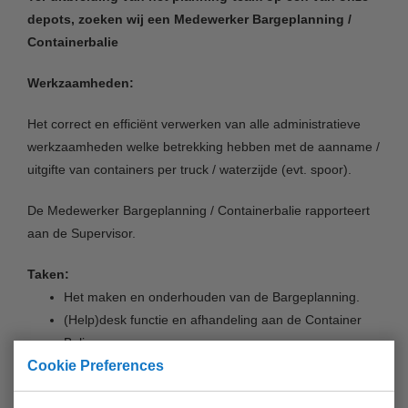
depots, zoeken wij een
Medewerker Bargeplanning /
Containerbalie
Werkzaamheden:
Het correct en efficiënt verwerken van alle administratieve
werkzaamheden welke betrekking hebben met de aanname /
uitgifte van containers per truck / waterzijde (evt. spoor).
De Medewerker Bargeplanning / Containerbalie rapporteert
aan de Supervisor.
Taken:
Het maken en onderhouden van de Bargeplanning.
(Help)desk functie en afhandeling aan de Container
Balie.
Cookie Preferences
Helpdesk voor probleem gevallen betreft aan en
afleveren containers per Barge.